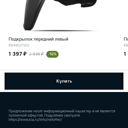
Подкрылок передний левый
П
R8460J7502
R8
1 397 ₽
1
2 939 ₽
-52%
Купить
Предложение носит информационный характер и не является
публичной офертой. Подробнее смотрите
https://www.kia.ru/info/notoffer/