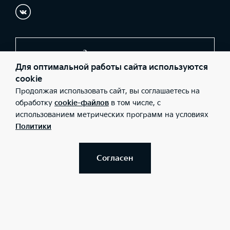
Заказать звонок
Для оптимальной работы сайта используются
cookie
Продолжая использовать сайт, вы соглашаетесь на
© 2026 Юридические лица ООО «Автолоцман-КМ»
(Фактический адрес: г. Пенза, пр. Победы, 53; Телефон: +7 (8412)
обработку
cookie-файлов
в том числе, с
92-91-11; ИНН: 5835112627; ОГРН: 1155835002432), ООО «Киа
использованием метрических программ на условиях
Россия и СНГ» (Фактический адрес: г.Москва, Валовая 26;
Телефон: 8 800 301 08 80; ИНН: 7728674093; ОГРН:
Политики
5087746291760) ведут деятельность на территории РФ в
соответствии с законодательством РФ. Реализуемые товары
доступны к получению на территории РФ. Информация о
соответствующих моделях и комплектациях и их наличии, ценах,
Согласен
возможных выгодах и условиях приобретения доступна у
дилеров Kia.
Правовая информация
Обработка персональных данных
Карта сайта